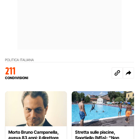
POLITICA ITALIANA
211
CONDIVISIONI
Morto Bruno Campanella,
Stretta sulle piscine,
aveva 83 anni: il direttore
Sportiello (M5s): “Non