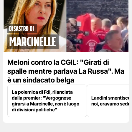
disastro di
marcinelle
Meloni contro la CGIL: "Girati di
spalle mentre parlava La Russa". Ma
è un sindacato belga
La polemica di FdI, rilanciata
dalla premier: "Vergognoso
Landini smentisce
girarsi a Marcinelle, non è luogo
noi, eravamo sedut
di divisioni politiche"