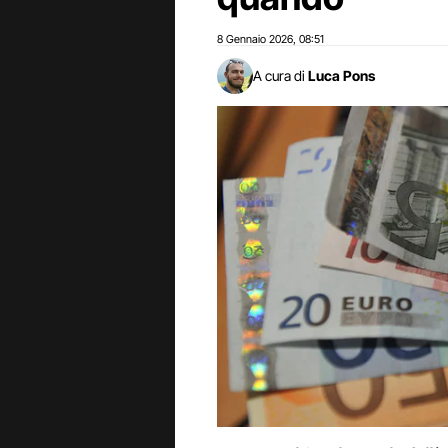
8 Gennaio 2026
08:51
,
A cura di
Luca Pons