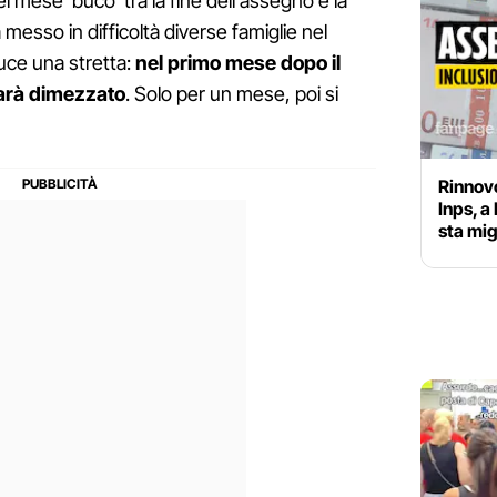
l mese ‘buco' tra la fine dell'assegno e la
 messo in difficoltà diverse famiglie nel
duce una stretta:
nel primo mese dopo il
sarà dimezzato
. Solo per un mese, poi si
Rinnov
Inps, a
sta mi