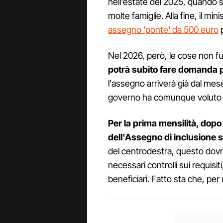
nell'estate del 2025, quando s
molte famiglie. Alla fine, il m
assegno ‘ponte' da 500 euro
p
Nel 2026, però, le cose non f
potrà subito fare domanda p
l'assegno arriverà già dal mes
governo ha comunque voluto m
Per la prima mensilità, dopo 
dell'Assegno di inclusione 
del centrodestra, questo dovr
necessari controlli sui requisiti
beneficiari. Fatto sta che, per