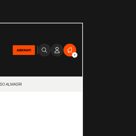
ABBONATI
2
SO ALMASRI