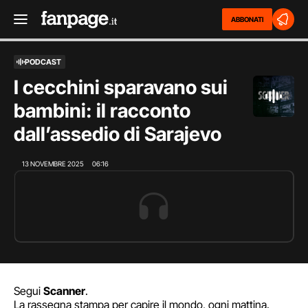
ABBONATI
PODCAST
I cecchini sparavano sui
bambini: il racconto
dall’assedio di Sarajevo
13 NOVEMBRE 2025
06:16
Segui
Scanner
.
La rassegna stampa per capire il mondo, ogni mattina.