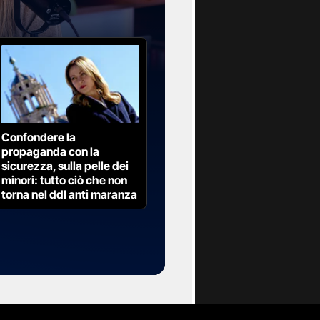
r diritti
Chavez. Nel
referendum,
 suo consenso
ene eletta
quel
 nel 2012
Confondere la
ito liberale,
propaganda con la
sicurezza, sulla pelle dei
minori: tutto ciò che non
torna nel ddl anti maranza
 le
e ha impedito
 l’è stato
comunque non
itari di
rmai da