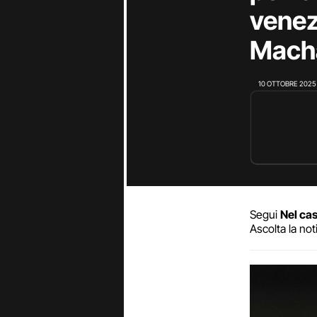
venez
Macha
10 OTTOBRE 2025
Segui
Nel cas
Ascolta la not