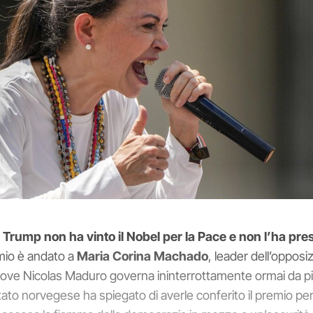
e Trump non ha vinto il Nobel per la Pace e non l’ha pre
mio è andato a
Maria Corina Machado
, leader dell’opposi
ve Nicolas Maduro governa ininterrottamente ormai da più
itato norvegese ha spiegato di averle conferito il premio pe