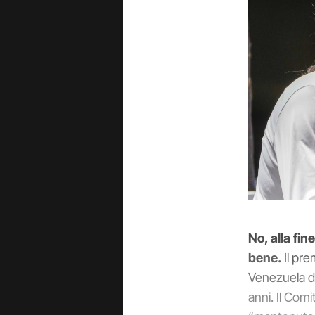
No, alla fin
bene.
Il pre
Venezuela do
anni. Il Com