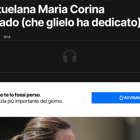
uelana Maria Corina
do (che glielo ha dedicato
18:14
o te lo fossi perso
.
AVVISA
izia più importante del giorno.