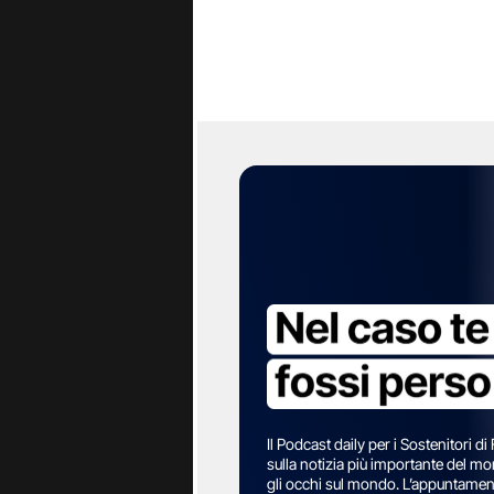
stava portan
assegnarglie
addirittura d
dell’Istituto
statunitense
anche questo
termine per
ben poche.
E infatti, il
principale d
c’era d’aspe
anteposto la
gli ha persi
ha 58 anni, 
Il Podcast daily per i Sostenitori di
sulla notizia più importante del m
realtà la su
gli occhi sul mondo. L’appuntamento