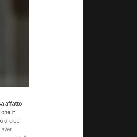
sa affatto
zione in
 di dieci
r aver