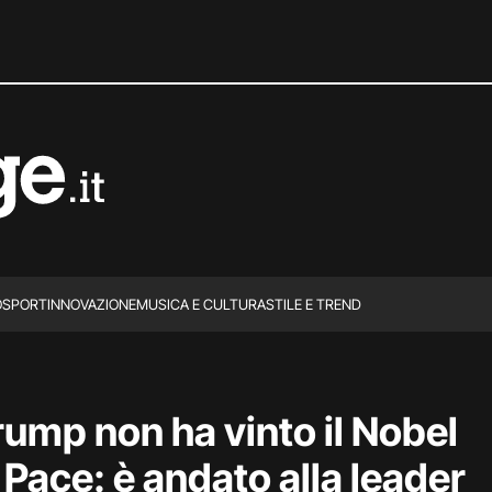
O
SPORT
INNOVAZIONE
MUSICA E CULTURA
STILE E TREND
rump non ha vinto il Nobel
 Pace: è andato alla leader