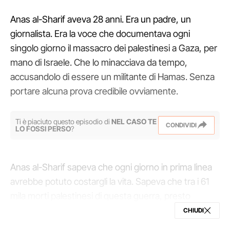
Anas al-Sharif aveva 28 anni. Era un padre, un
giornalista. Era la voce che documentava ogni
singolo giorno il massacro dei palestinesi a Gaza, per
mano di Israele. Che lo minacciava da tempo,
accusandolo di essere un militante di Hamas. Senza
portare alcuna prova credibile ovviamente.
Ti è piaciuto questo episodio di
NEL CASO TE
CONDIVIDI
LO FOSSI PERSO
?
Anas al-Sharif sapeva che ogni giorno in prima linea
avrebbe potuto costargli la vita. Sapeva che tra i 61
mila morti palestinesi di questa guerra, presto
avrebbe potuto finire anche lui. Lo scorso aprile
CHIUDI
aveva preparato un messaggio, un testo di addio,