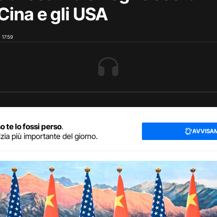
 Cina e gli USA
17:59
o te lo fossi perso
.
AVVISA
izia più importante del giorno.