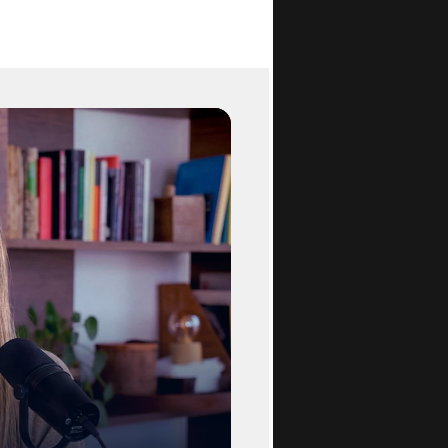
rebbe stato
 la
ne Trump
ollari, da
a del
ata)
rebbe reso
e.
ll’isola, la
ga gestita
ciso, per