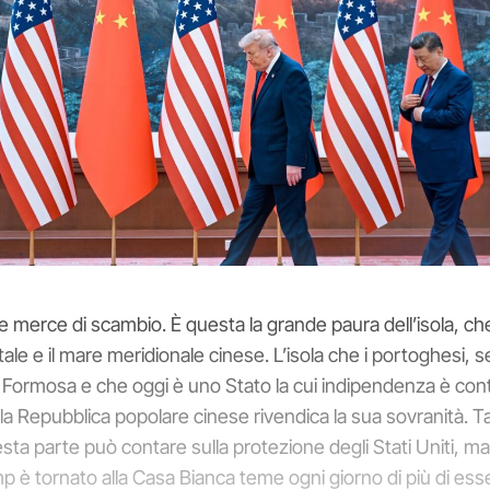
merce di scambio. È questa la grande paura dell’isola, che 
tale e il mare meridionale cinese. L’isola che i portoghesi, se
Formosa e che oggi è uno Stato la cui indipendenza è con
 la Repubblica popolare cinese rivendica la sua sovranità. 
sta parte può contare sulla protezione degli Stati Uniti, 
 è tornato alla Casa Bianca teme ogni giorno di più di ess