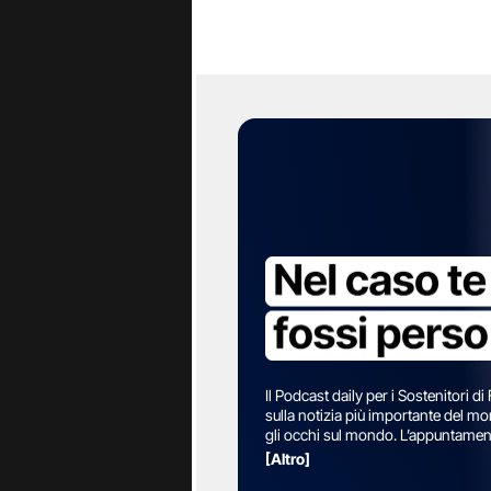
Prima di par
sul tavolo. I
questione de
aveva postici
vendere a Ta
vertice. E p
mostrato ap
molto felice
Chiedendo un
all’indipende
preoccupazio
come un doss
Il Podcast daily per i Sostenitori di
sulla notizia più importante del m
Cambio 
gli occhi sul mondo. L’appuntamento
la nostra giornalista, Annalisa Gira
[Altro]
Chiaramente 