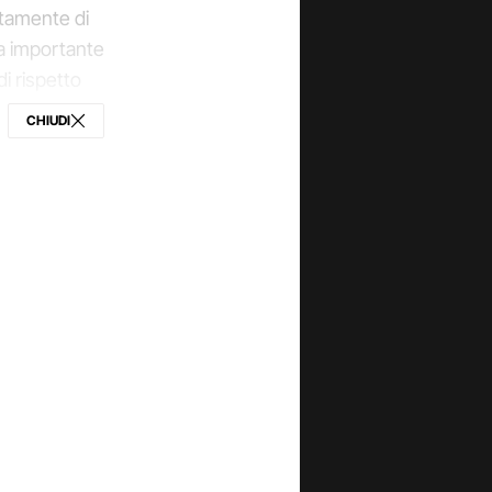
itamente di
va importante
i rispetto
 riproponendo
CHIUDI
ONDIVIDI
 Pechino
n dovrebbe
a? Quando
rnazionale,
interessi.