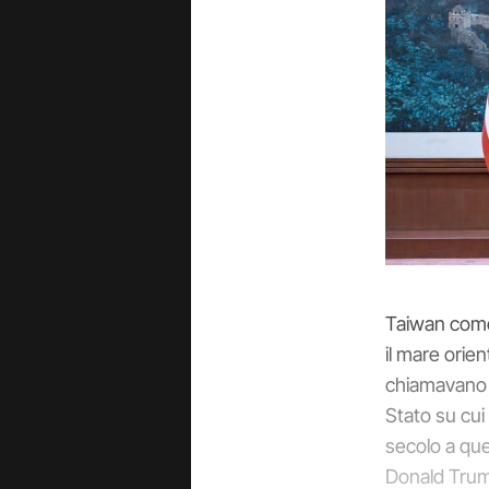
Taiwan come 
il mare orien
chiamavano 
Stato su cui
secolo a que
Donald Trump