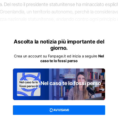
 Del resto il presidente statunitense ha minacciato esplic
 Groenlandia, un territorio autonomo, perché la considera
ezza nazionale statunitense, andando contro ogni principio d
ità. E poi, Trump ha preso le distanze dall’Ucraina, a volte
paganda neocolonialista russa.
Ascolta la notizia più importante del
giorno.
questo episodio di
NEL CASO TE LO FOSSI PERSO
?
C
Crea un account su Fanpage.it ed inizia a seguire
Nel
caso te lo fossi perso
se dovrebbero essere diverse per Taiwan, nel caso in cui
 prendersi l’isola con la forza militare? Perché Washingto
Nel caso te lo fossi perso
 campo a difenderla, quando non fa lo stesso con l’Ucrain
Stati Uniti non si preoccupano più di difendere il diritto inte
mi a minacciare di sovvertirlo per andare incontro ai propri 
AVVISAMI
r Taiwan e il rifornimento di armi