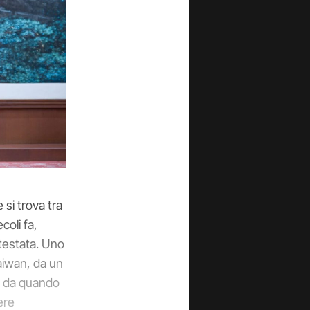
si trova tra
coli fa,
testata. Uno
Taiwan, da un
ma da quando
ere