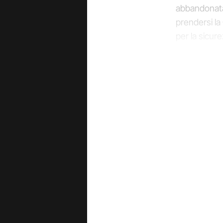
abbandonata.
prendersi la
per la sicur
della sovran
anche la pro
Ti è piaciuto 
Perché le co
decidesse di
scendere in
non solo gli 
ma sono i pri
Il dossie