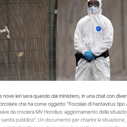
e nove ieri sera quando dal ministero, in una chat con diversi
a circolare che ha come oggetto “Focolaio di hantavirus tipo
nave da crociera MV Hondius: aggiornamento della situazi
di sanità pubblica”. Un documento per chiarire la situazione,