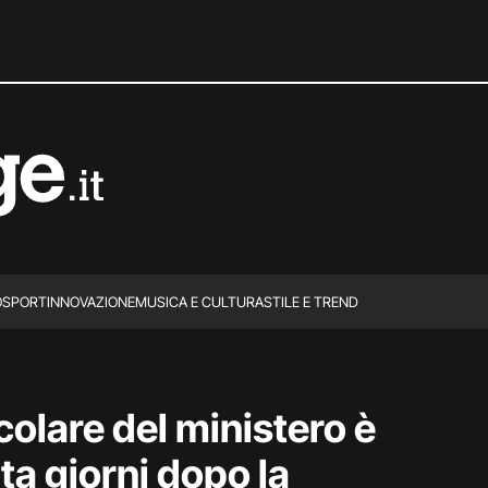
O
SPORT
INNOVAZIONE
MUSICA E CULTURA
STILE E TREND
colare del ministero è
ta giorni dopo la