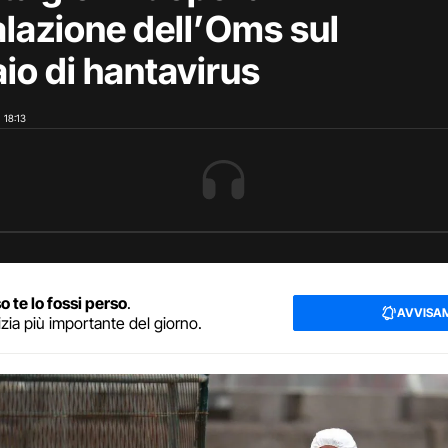
lazione dell’Oms sul
aio di hantavirus
18:13
o te lo fossi perso
.
AVVISA
izia più importante del giorno.