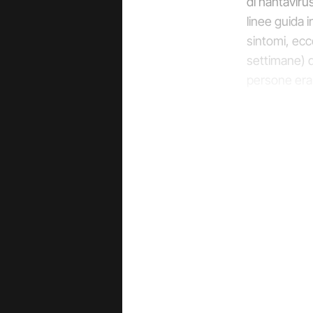
di hantaviru
linee guida 
sintomi, ecc
settimane) d
persone eran
purtroppo de
ognuna alla 
Ti è piaciuto 
In Itali
Ora un ragaz
biologici ver
Spallanzani,
persone oltr