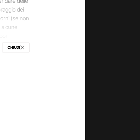
er dare delle
oraggio dei
iorni (se non
e alcune
poi
sono dirette
CHIUDI
ONDIVIDI
campioni
azzaro
tre tre
no coloro