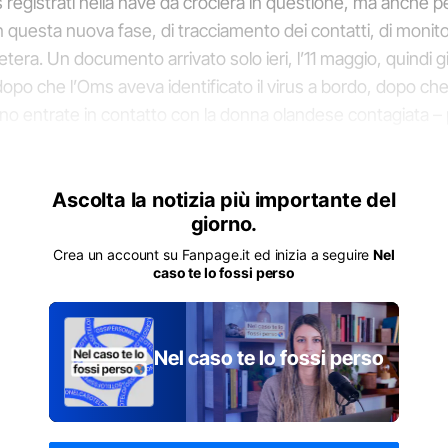
s registrati nella nave da crociera in questione, ma anche p
in questa nuova fase, di tracciamento dei contatti, di monit
etera. Un documento arrivato solo ieri, l’11 maggio, quindi g
opo che l’Oms aveva identificato il virus a bordo, dopo ch
o entrate in contatto con la donna olandese contagiata – 
ceduta a Johannesburg – sono atterrate a Fiumicino e si 
propria regione.
Ascolta la notizia più importante del
giorno.
questo episodio di
NEL CASO TE LO FOSSI PERSO
?
C
Crea un account su Fanpage.it ed inizia a seguire
Nel
caso te lo fossi perso
a quattro persone in quarantena
zo calabrese di 25 anni presenta dei sintomi, alcuni suoi 
Nel caso te lo fossi perso
ranno inviati all’Istituto nazionale per le malattie infettive L
 mentre prosegue la sua quarantena. Così come quella di al
e a lui, che risiedono tra Veneto, Campania e Toscana. So