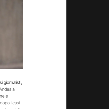
 giornalisti,
 Andes a
one e
 dopo i casi