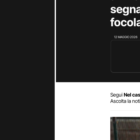
segna
focol
12 MAGGIO 2026
Segui
Nel cas
Ascolta la not