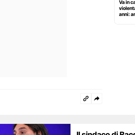
Va in c
violent
anni: a
Il sindaco di Bac