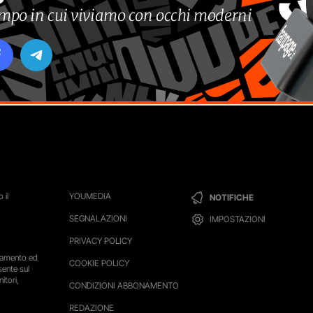
tempo in cui viviamo con occhi moderni
 il
YOUMEDIA
NOTIFICHE
SEGNALAZIONI
IMPOSTAZIONI
PRIVACY POLICY
ttamento ed
COOKIE POLICY
sente sul
itori,
CONDIZIONI ABBONAMENTO
REDAZIONE