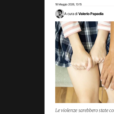
18 Maggio 2026
13:15
,
A cura di
Valerio Papadia
Le violenze sarebbero state c