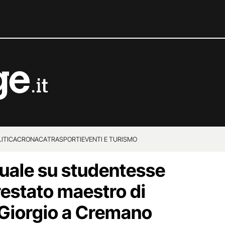
ITICA
CRONACA
TRASPORTI
EVENTI E TURISMO
uale su studentesse
restato maestro di
 Giorgio a Cremano