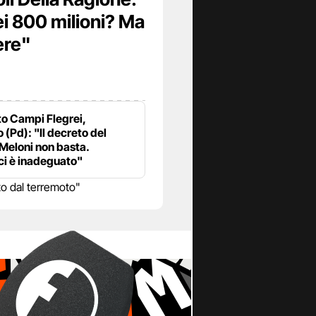
i 800 milioni? Ma
ere"
o Campi Flegrei,
 (Pd): "Il decreto del
Meloni non basta.
i è inadeguato"
o dal terremoto"