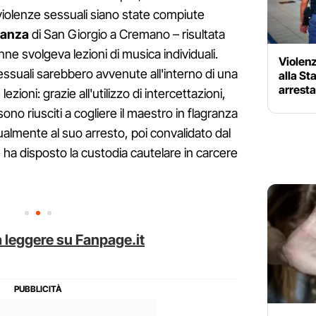
violenze sessuali siano state compiute
 danza
di San Giorgio a Cremano – risultata
ne svolgeva lezioni di musica individuali.
Violen
sessuali sarebbero avvenute all'interno di una
alla St
arrest
lezioni: grazie all'utilizzo di intercettazioni,
sono riusciti a cogliere il maestro in flagranza
almente al suo arresto, poi convalidato dal
e ha disposto la custodia cautelare in carcere
 leggere su Fanpage.it