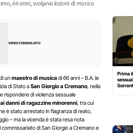
uomo, 66 anni, svolgeva lezioni di musica
VIDEO CONSIGLIATO
Prima il
 di un
maestro di musica
di 66 anni – B.A. le
sessual
Sorrent
izia di Stato a
San Giorgio a Cremano
, nella
ve rispondere di violenza sessuale
a
ai danni di ragazzine minorenni
, tra cui
e è stato arrestato in flagranza di reato,
ggio – ma la vicenda è stata resa nota
 del commissariato di San Giorgio a Cremano e