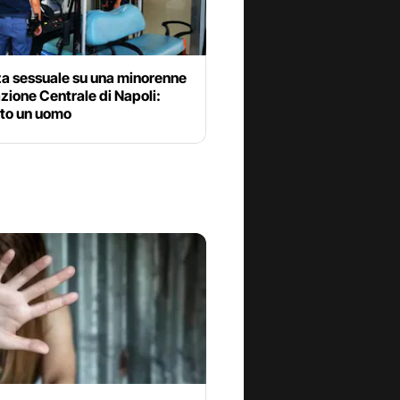
za sessuale su una minorenne
azione Centrale di Napoli:
ato un uomo