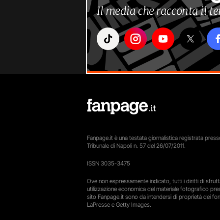
Il media che racconta il 
Fanpage.it è una testata giornalistica registrata presso
Tribunale di Napoli n. 57 del 26/07/2011.
ISSN 3035-3475
Ove non espressamente indicato, tutti i diritti di sfru
utilizzazione economica del materiale fotografico pre
sito Fanpage.it sono da intendersi di proprietà dei forn
LaPresse e Getty Images.