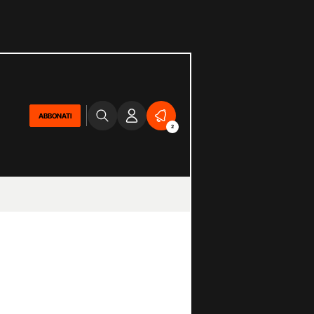
ABBONATI
2