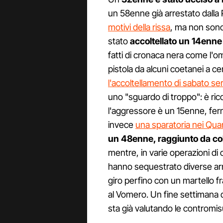
un 58enne già arrestato dalla 
motivi della rissa
, ma non sono 
stato
accoltellato un 14enne
fatti di cronaca nera come l'omi
pistola da alcuni coetanei a 
l'accoltellamento di sabato se
uno "sguardo di troppo": è ric
l'aggressore è un 15enne, ferm
invece
una sparatoria nei Quar
un 48enne, raggiunto da colp
mentre, in varie operazioni di co
hanno sequestrato diverse armi
giro perfino con un martello fr
al Vomero. Un fine settimana di
sta già valutando le contromis