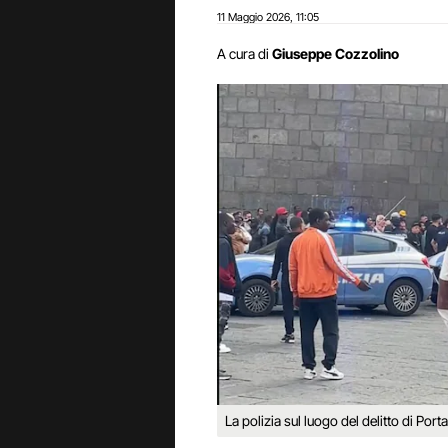
11 Maggio 2026
11:05
,
A cura di
Giuseppe Cozzolino
La polizia sul luogo del delitto di Por