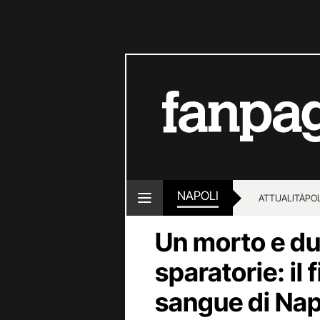
NAPOLI
ATTUALITÀ
POL
Un morto e due 
sparatorie: il 
sangue di Nap