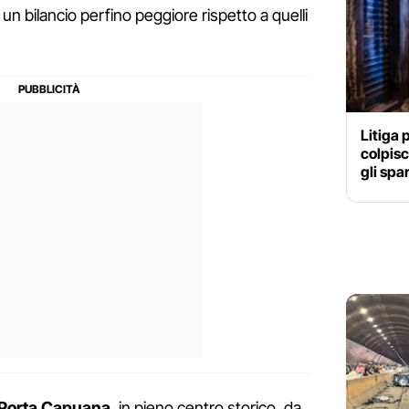
 un bilancio perfino peggiore rispetto a quelli
Litiga 
colpisc
gli spa
 Porta Capuana
, in pieno centro storico, da