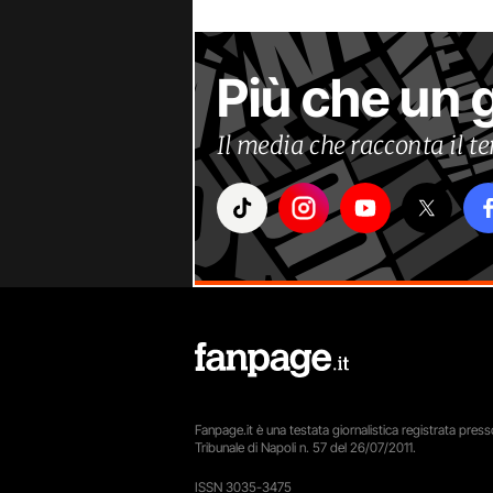
Più che un 
Il media che racconta il 
Fanpage.it è una testata giornalistica registrata presso
Tribunale di Napoli n. 57 del 26/07/2011.
ISSN 3035-3475