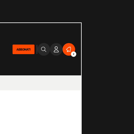
ABBONATI
2