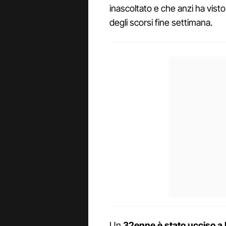
inascoltato e che anzi ha visto
degli scorsi fine settimana.
Un
32enne è stato ucciso a