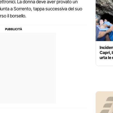
elettronici. La donna deve aver provato un
giunta a Sorrento, tappa successiva del suo
so il borsello.
Inciden
Capri, 
urta le