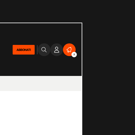
ABBONATI
2