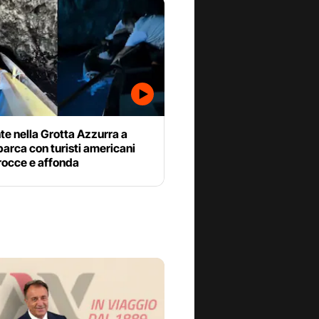
te nella Grotta Azzurra a
barca con turisti americani
 rocce e affonda