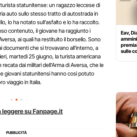
 turista statunitense: un ragazzo leccese di
ria auto sullo stesso tratto di autostrada in
lo, lo ha notato sull'asfalto e lo ha raccolto.
so contenuto, il giovane ha raggiunto i
Eav, D
ammini
versa, ai quali ha restituito il borsello. Sono
premial
e ai documenti che si trovavano all'interno, a
sulle c
 ieri, martedì 25 giugno, la turista americana
recata dai militari dell'Arma di Aversa, che le
 due giovani statunitensi hanno così potuto
o viaggio in Italia.
 leggere su Fanpage.it