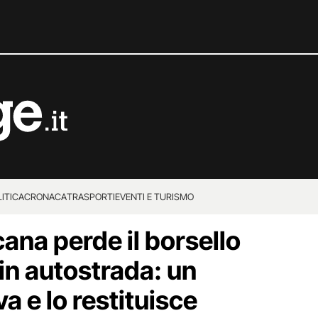
ITICA
CRONACA
TRASPORTI
EVENTI E TURISMO
ana perde il borsello
in autostrada: un
va e lo restituisce