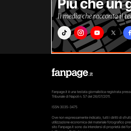
Più che un 
Il media che racconta il 
Fanpage.it è una testata giornalistica registrata presso
Tribunale di Napoli n. 57 del 26/07/2011.
ISSN 3035-3475
Ove non espressamente indicato, tutti i diritti di sfru
utilizzazione economica del materiale fotografico pre
sito Fanpage.it sono da intendersi di proprietà dei forn