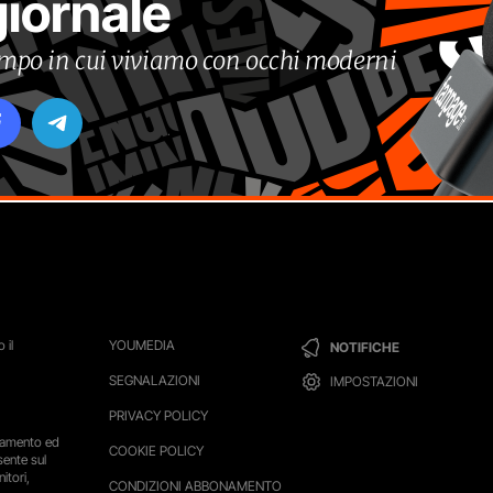
giornale
tempo in cui viviamo con occhi moderni
 il
YOUMEDIA
NOTIFICHE
SEGNALAZIONI
IMPOSTAZIONI
PRIVACY POLICY
ttamento ed
COOKIE POLICY
sente sul
itori,
CONDIZIONI ABBONAMENTO