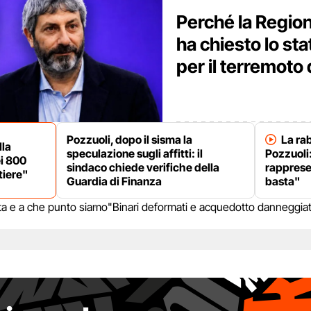
Perché la Regio
ha chiesto lo st
per il terremoto 
Pozzuoli, dopo il sisma la
La rab
lla
speculazione sugli affitti: il
Pozzuoli:
i 800
sindaco chiede verifiche della
rapprese
tiere"
Guardia di Finanza
basta"
lerta e a che punto siamo
"Binari deformati e acquedotto danneggiat