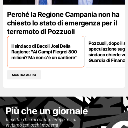
Perché la Regione Campania non ha
chiesto lo stato di emergenza per il
terremoto di Pozzuoli
Pozzuoli, dopo il s
Il sindaco di Bacoli Josi Della
speculazione sugli af
Ragione: "Ai Campi Flegrei 800
sindaco chiede ver
milioni? Ma non c'è un cantiere"
Guardia di Finanza
MOSTRA ALTRO
Più che un giornale
Il media che racconta il tempo in cui
viviamo con occhi moderni