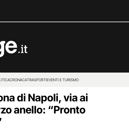
ITICA
CRONACA
TRASPORTI
EVENTI E TURISMO
a di Napoli, via ai
erzo anello: “Pronto
”