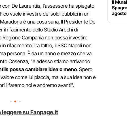
Il Mura
e con De Laurentiis, l'assessore ha spiegato
Spagnol
agosto 
ico vuole investire dei soldi pubblici in un
 Maradona è una cosa sana. Il Presidente De
r il rifacimento dello Stadio Arechi di
la Regione Campania non possa investire
in rifacimento.Tra l’altro, il SSC Napoli non
prima persona. È da un anno e mezzo che va
iunto Cosenza, "e adesso stiamo arrivando
ntiis possa cambiare idea o meno
. Spero
alore come lui piaccia, ma la sua idea non è
ori li faremo noi e andremo avanti".
 leggere su Fanpage.it