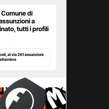
 Comune di
assunzioni a
to, tutti i profili
poli, al via 261 assunzioni
settembre