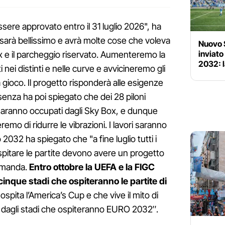
ssere approvato entro il 31 luglio 2026", ha
sarà bellissimo e avrà molte cose che voleva
Nuovo 
inviato
x e il parcheggio riservato. Aumenteremo la
2032: 
sti nei distinti e nelle curve e avvicineremo gli
a gioco. Il progetto risponderà alle esigenze
senza ha poi spiegato che dei 28 piloni
e saranno occupati dagli Sky Box, e dunque
emo di ridurre le vibrazioni. I lavori saranno
 2032 ha spiegato che "a fine luglio tutti i
spitare le partite devono avere un progetto
omanda.
Entro ottobre la UEFA e la FIGC
cinque stadi che ospiteranno le partite di
ospita l’America’s Cup e che vive il mito di
 dagli stadi che ospiteranno EURO 2032″.