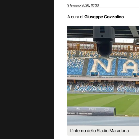
9 Giugno 2026
10:33
,
A cura di
Giuseppe Cozzolino
L'interno dello Stadio Maradona