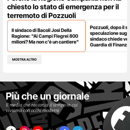
chiesto lo stato di emergenza per il
terremoto di Pozzuoli
Pozzuoli, dopo il s
Il sindaco di Bacoli Josi Della
speculazione sugli af
Ragione: "Ai Campi Flegrei 800
sindaco chiede ver
milioni? Ma non c'è un cantiere"
Guardia di Finanza
MOSTRA ALTRO
Più che un giornale
Il media che racconta il tempo in cui
viviamo con occhi moderni