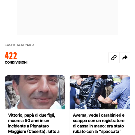
CASERTA
CRONACA
422
CONDIVISIONI
Vittorio, papà di due figli,
Aversa, vede i carabinieri e
muore a 50 anni in un
scappa con un registratore
incidente a Pignataro
di cassa in mano: era stato
Maggiore (Caserta): lutto a
rubato con la “spaccata”