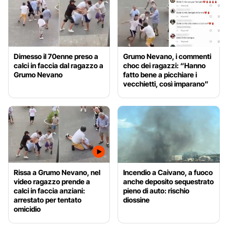
Dimesso il 70enne preso a
Grumo Nevano, i commenti
calci in faccia dal ragazzo a
choc dei ragazzi: “Hanno
Grumo Nevano
fatto bene a picchiare i
vecchietti, così imparano”
Rissa a Grumo Nevano, nel
Incendio a Caivano, a fuoco
video ragazzo prende a
anche deposito sequestrato
calci in faccia anziani:
pieno di auto: rischio
arrestato per tentato
diossine
omicidio