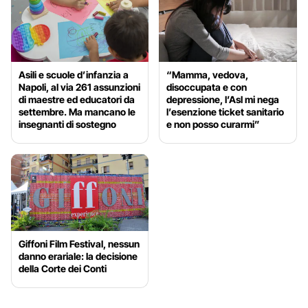
Asili e scuole d’infanzia a
“Mamma, vedova,
Napoli, al via 261 assunzioni
disoccupata e con
di maestre ed educatori da
depressione, l’Asl mi nega
settembre. Ma mancano le
l’esenzione ticket sanitario
insegnanti di sostegno
e non posso curarmi”
Giffoni Film Festival, nessun
danno erariale: la decisione
della Corte dei Conti