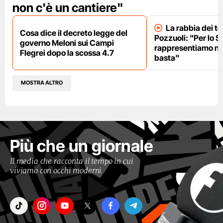
non c'è un cantiere"
La rabbia dei te
Cosa dice il decreto legge del
Pozzuoli: "Per lo S
governo Meloni sui Campi
rappresentiamo nu
Flegrei dopo la scossa 4.7
basta"
MOSTRA ALTRO
Più che un giornale
Il media che racconta il tempo in cui
viviamo con occhi moderni