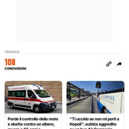
CRONACA
108
CONDIVISIONI
Perde il controllo della moto
“Ti uccido se non mi porti a
e sbatte contro un albero,
Napoli”: autista aggredito