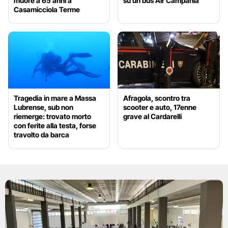
muore a 65 anni a
su un bus Air Campania
Casamicciola Terme
Tragedia in mare a Massa
Afragola, scontro tra
Lubrense, sub non
scooter e auto, 17enne
riemerge: trovato morto
grave al Cardarelli
con ferite alla testa, forse
travolto da barca