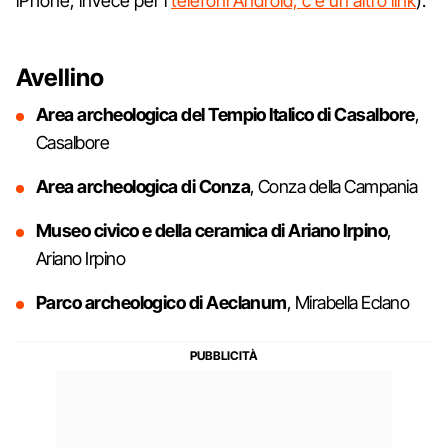
iPhone, invece per i
telefoni Android, c'è un altro link
).
Avellino
Area archeologica del Tempio Italico di Casalbore
,
Casalbore
Area archeologica di Conza
, Conza della Campania
Museo civico e della ceramica di Ariano Irpino
,
Ariano Irpino
Parco archeologico di Aeclanum
, Mirabella Eclano