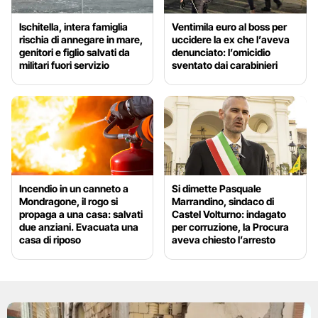
Ischitella, intera famiglia
Ventimila euro al boss per
rischia di annegare in mare,
uccidere la ex che l’aveva
genitori e figlio salvati da
denunciato: l’omicidio
militari fuori servizio
sventato dai carabinieri
Incendio in un canneto a
Si dimette Pasquale
Mondragone, il rogo si
Marrandino, sindaco di
propaga a una casa: salvati
Castel Volturno: indagato
due anziani. Evacuata una
per corruzione, la Procura
casa di riposo
aveva chiesto l’arresto