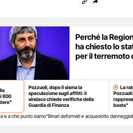
Perché la Regio
ha chiesto lo st
per il terremoto 
Pozzuoli, dopo il sisma la
La rab
lla
speculazione sugli affitti: il
Pozzuoli:
i 800
sindaco chiede verifiche della
rapprese
tiere"
Guardia di Finanza
basta"
lerta e a che punto siamo
"Binari deformati e acquedotto danneggiat