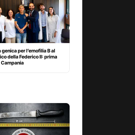
 genica per l’emofilia B al
nico della Federico II: prima
in Campania