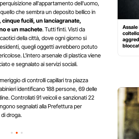
 perquisizione all'appartamento dell'uomo,
quello che sembra un deposito bellico in
 cinque fucili, un lanciagranate,
Assale 
ano e un machete
. Tutti finti. Visti da
coltell
caotici della città, dove ogni giorno si
aggredi
blocca
 residenti, quegli oggetti avrebbero potuto
ricolose. L'intero arsenale di plastica viene
to e segnalato ai servizi sociali.
eriggio di controlli capillari tra piazza
arabinieri identificano 188 persone, 69 delle
dine. Controllati 91 veicoli e sanzionati 22
vengono segnalati alla Prefettura per
di droga.