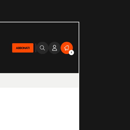
ABBONATI
2