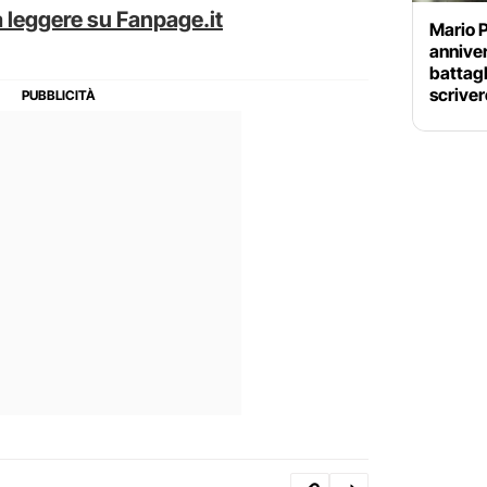
 leggere su Fanpage.it
Mario P
anniver
battag
scriver