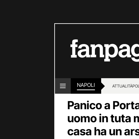
NAPOLI
ATTUALITÀ
POL
Panico a Port
uomo in tuta 
casa ha un ar