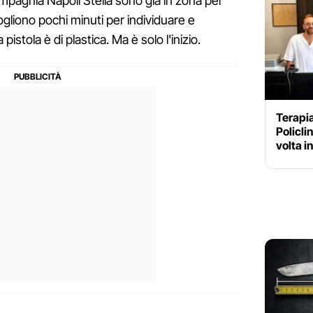
 compagnia Napoli Stella sono già in zona per
vogliono pochi minuti per individuare e
 pistola è di plastica. Ma è solo l'inizio.
Terapia
Policli
volta 