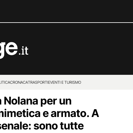
ITICA
CRONACA
TRASPORTI
EVENTI E TURISMO
a Nolana per un
mimetica e armato. A
senale: sono tutte