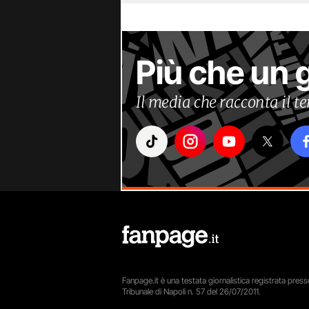
Più che un 
Il media che racconta il 
Fanpage.it è una testata giornalistica registrata presso
Tribunale di Napoli n. 57 del 26/07/2011.