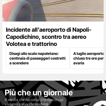
Incidente all’aeroporto di Napoli-
Capodichino, scontro tra aereo
Volotea e trattorino
Disagi allo scalo napoletano:
A luglio aeroporto 
centinaia di passeggeri costretti
chiuso tre ore per 
a scendere
avaria
Più che un giornale
Il media che racconta il tempo in cui
viviamo con occhi moderni