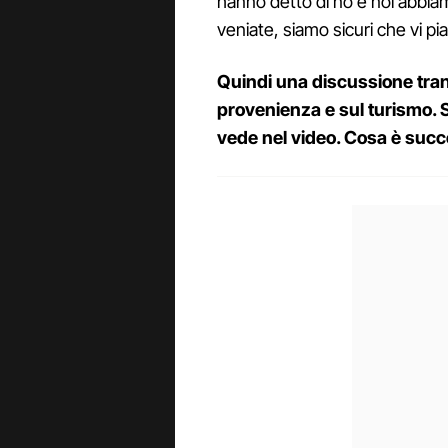
hanno detto di no e noi abbia
veniate, siamo sicuri che vi pi
Quindi una discussione tranqu
provenienza e sul turismo. S
vede nel video. Cosa è suc