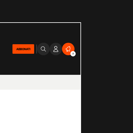
ABBONATI
2