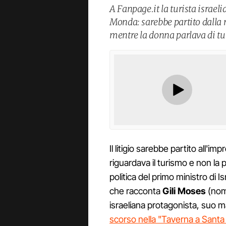
A Fanpage.it la turista israeli
Monda: sarebbe partito dalla 
mentre la donna parlava di tur
Il litigio sarebbe partito all'
riguardava il turismo e non la p
politica del primo ministro di I
che racconta
Gili Moses
(nom
israeliana protagonista, suo ma
scorso nella "Taverna a Santa