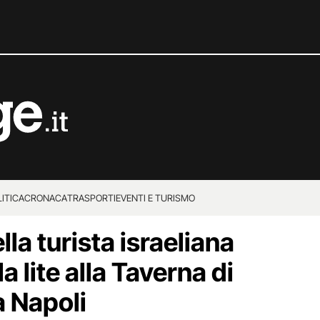
ITICA
CRONACA
TRASPORTI
EVENTI E TURISMO
lla turista israeliana
a lite alla Taverna di
a Napoli