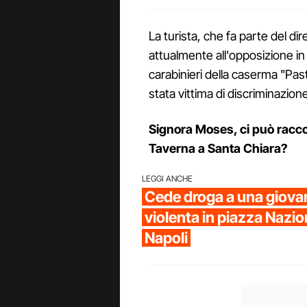
La turista, che fa parte del dir
attualmente all'opposizione in
carabinieri della caserma "Pa
stata vittima di discriminazione
Signora Moses, ci può racc
Taverna a Santa Chiara?
LEGGI ANCHE
Cede droga a una giovane
violenta in piazza Nazio
Napoli