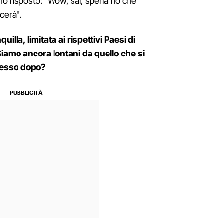
mo risposto: "Wow, sai, speriamo che
acerà".
illa, limitata ai rispettivi Paesi di
iamo ancora lontani da quello che si
cesso dopo?