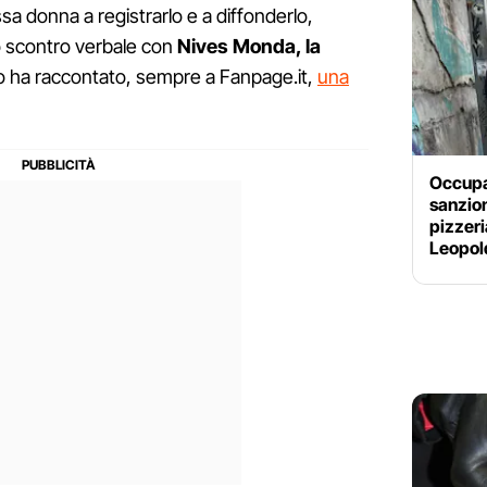
ssa donna a registrarlo e a diffonderlo,
lo scontro verbale con
Nives Monda, la
o ha raccontato, sempre a Fanpage.it,
una
Occupa
sanzion
pizzer
Leopold