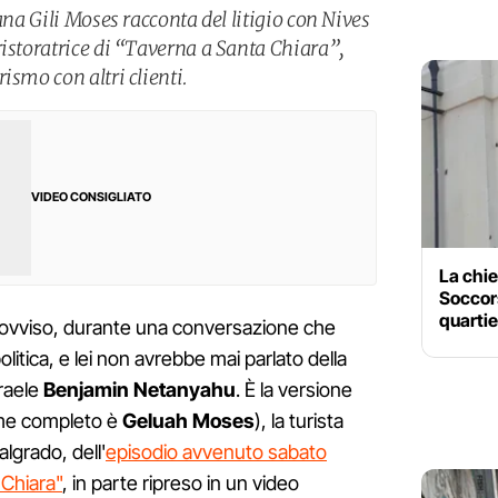
ana Gili Moses racconta del litigio con Nives
ristoratrice di “Taverna a Santa Chiara”,
ismo con altri clienti.
VIDEO CONSIGLIATO
La chie
Soccors
quartie
improvviso, durante una conversazione che
olitica, e lei non avrebbe mai parlato della
sraele
Benjamin Netanyahu
. È la versione
e completo è
Geluah Moses
), la turista
lgrado, dell'
episodio avvenuto sabato
 Chiara"
, in parte ripreso in un video