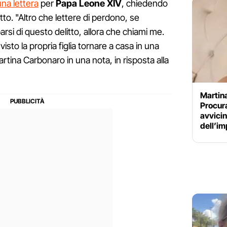
una lettera
per
Papa Leone XIV
, chiedendo
itto. "Altro che lettere di perdono, se
rsi di questo delitto, allora che chiami me.
sto la propria figlia tornare a casa in una
tina Carbonaro in una nota, in risposta alla
Martina
Procura
avvicin
dell’i