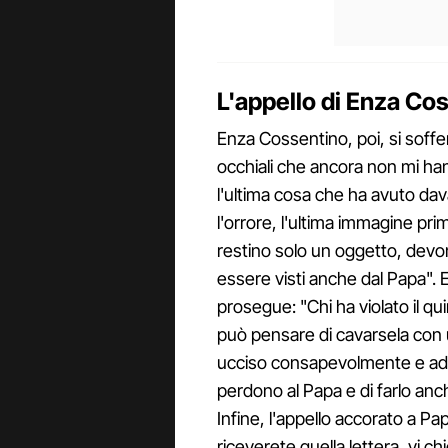
L'appello di Enza Co
Enza Cossentino, poi, si soffer
occhiali che ancora non mi han
l'ultima cosa che ha avuto dava
l'orrore, l'ultima immagine p
restino solo un oggetto, dev
essere visti anche dal Papa". 
prosegue: "Chi ha violato il
può pensare di cavarsela con un
ucciso consapevolmente e ade
perdono al Papa e di farlo a
Infine, l'appello accorato a P
riceverete quella lettera, vi c