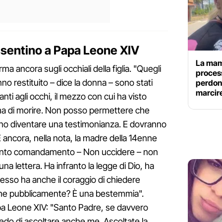
ssentino a Papa Leone XIV
La mam
ma ancora sugli occhiali della figlia. "Quegli
process
no restituito – dice la donna – sono stati
perdona
marcire
nti agli occhi, il mezzo con cui ha visto
rima di morire. Non posso permettere che
ono diventare una testimonianza. E dovranno
E ancora, nella nota, la madre della 14enne
 quinto comandamento – Non uccidere – non
a lettera. Ha infranto la legge di Dio, ha
sso ha anche il coraggio di chiedere
nche pubblicamente? È una bestemmia".
apa Leone XIV: "Santo Padre, se davvero
hiedo di ascoltare anche me. Ascoltate la