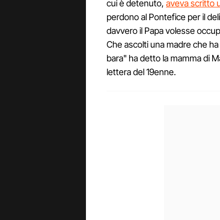
cui è detenuto,
aveva scritto 
perdono al Pontefice per il del
davvero il Papa volesse occupa
Che ascolti una madre che ha vi
bara" ha detto la mamma di Mar
lettera del 19enne.