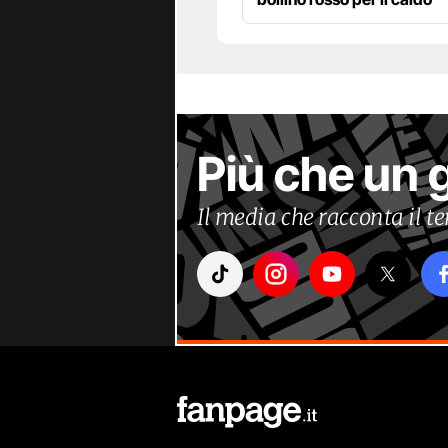
Più che un 
Il media che racconta il 