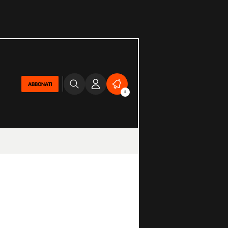
ABBONATI
2