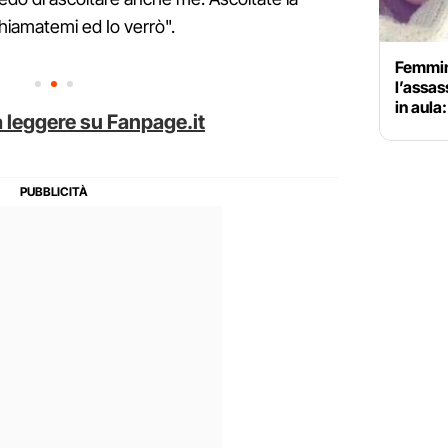
hiamatemi ed Io verrò".
Femmin
l’assas
in aul
 leggere su Fanpage.it