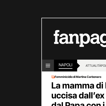
NAPOLI
ATTUALITÀ
POL
Femminicidio di Martina Carbonaro
La mamma di 
uccisa dall’ex
dal Papa con i