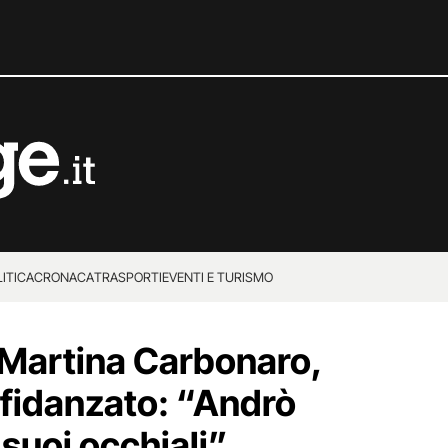
ITICA
CRONACA
TRASPORTI
EVENTI E TURISMO
Martina Carbonaro,
 fidanzato: “Andrò
 suoi occhiali”