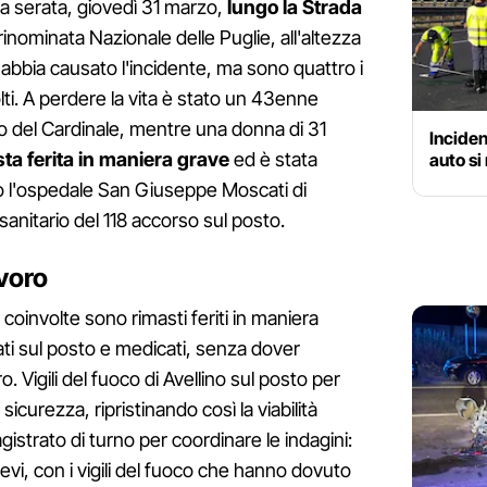
a serata, giovedì 31 marzo,
lungo la Strada
nominata Nazionale delle Puglie, all'altezza
abbia causato l'incidente, ma sono quattro i
ti. A perdere la vita è stato un 43enne
del Cardinale, mentre una donna di 31
Inciden
ta ferita in maniera grave
ed è stata
auto si 
o l'ospedale San Giuseppe Moscati di
sanitario del 118 accorso sul posto.
avoro
e coinvolte sono rimasti feriti in maniera
ati sul posto e medicati, senza dover
o. Vigili del fuoco di Avellino sul posto per
 sicurezza, ripristinando così la viabilità
gistrato di turno per coordinare le indagini:
ievi, con i vigili del fuoco che hanno dovuto