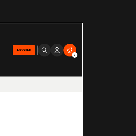
ABBONATI
2