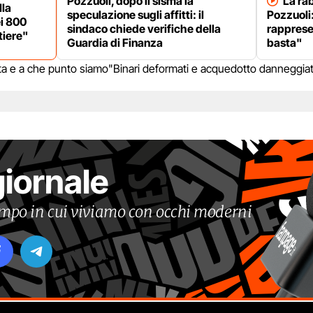
Pozzuoli, dopo il sisma la
La rab
lla
speculazione sugli affitti: il
Pozzuoli:
i 800
sindaco chiede verifiche della
rapprese
tiere"
Guardia di Finanza
basta"
lerta e a che punto siamo
"Binari deformati e acquedotto danneggiat
giornale
tempo in cui viviamo con occhi moderni