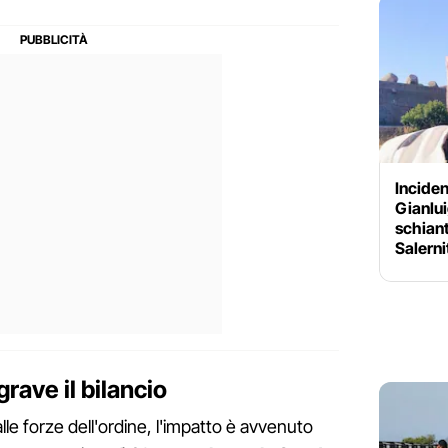
Inciden
Gianluig
schiant
Salern
rave il bilancio
le forze dell'ordine, l'impatto è avvenuto