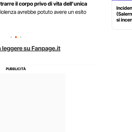
rarre il corpo privo di vita dell'unica
Inciden
i violenza avrebbe potuto avere un esito
(Salern
si ince
 leggere su Fanpage.it