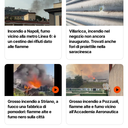
Incendio a Napoli, fumo
Villaricca, incendio nel
vicino alla metro Linea 6: è
negozio non ancora
un cestino dei rifiuti dato
inaugurato. Trovati anche
alle fiamme
fori di proiettile nella
saracinesca
Grosso incendio a Striano, a
Grosso incendio a Pozzuoli,
fuoco una fabbrica di
fiamme alte e fumo vicino
pomodori: fiamme alte e
all’Accademia Aeronautica
fumo nero sulla città