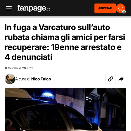
ABBONATI
2
In fuga a Varcaturo sull’auto
rubata chiama gli amici per farsi
recuperare: 19enne arrestato e
4 denunciati
11 Giugno 2026
8:13
,
A cura di
Nico Falco