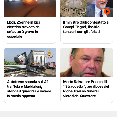
Eboli, 25enne in bici
Il ministro Giuli contestato ai
elettrica travolto da
Campi Flegrei, fischi e
un’auto: è grave in
tensioni con gli sfollati
ospedale
Autotreno sbanda sull’A1
Morto Salvatore Puccinelli
tra Nola e Maddaloni,
“Straccetta”, per il boss del
sfonda il guardrail e invade
Rione Traiano funerali
la corsia opposta
vietati dal Questore