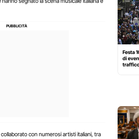
he hanno segnato la scena musicale italiana e
Festa 1
di even
traffic
collaborato con numerosi artisti italiani, tra