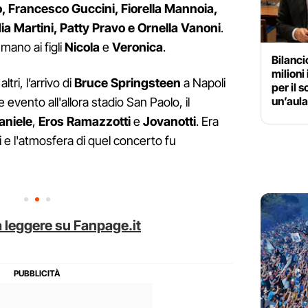
, Francesco Guccini, Fiorella Mannoia,
ia Martini, Patty Pravo e Ornella Vanoni
.
 mano ai figli
Nicola
e
Veronica
.
Bilanc
milioni
tri, l’arrivo di
Bruce Springsteen
a Napoli
per il 
un’aula
 evento all'allora stadio San Paolo, il
aniele
,
Eros Ramazzotti
e
Jovanotti
. Era
e l'atmosfera di quel concerto fu
 leggere su Fanpage.it