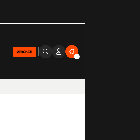
ABBONATI
2