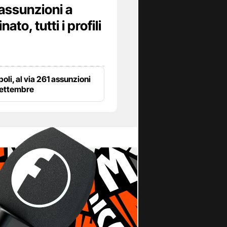
assunzioni a
to, tutti i profili
poli, al via 261 assunzioni
settembre