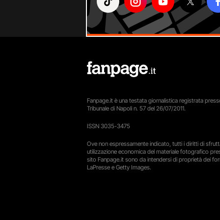
Fanpage.it è una testata giornalistica registrata presso
Tribunale di Napoli n. 57 del 26/07/2011.
ISSN 3035-3475
Ove non espressamente indicato, tutti i diritti di sfru
utilizzazione economica del materiale fotografico pre
sito Fanpage.it sono da intendersi di proprietà dei forn
LaPresse e Getty Images.