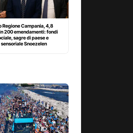
io Regione Campania, 4,8
 in 200 emendamenti: fondi
sociale, sagre di paese e
 sensoriale Snoezelen