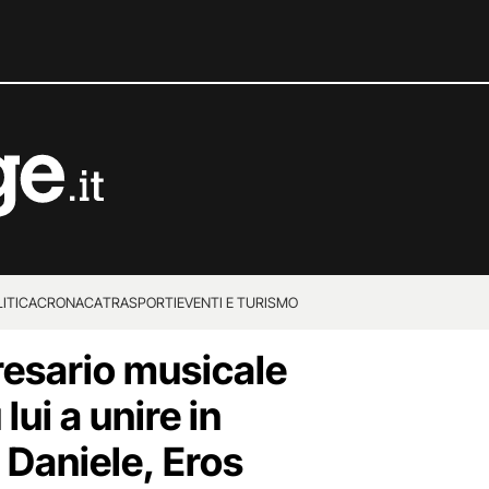
ITICA
CRONACA
TRASPORTI
EVENTI E TURISMO
resario musicale
lui a unire in
 Daniele, Eros