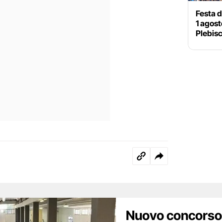
Festa d
1 agost
Plebisc
Nuovo concorso