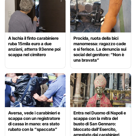
A Ischia il finto carabiniere
Procida, ruota della bici
ruba 15mila euro a due
manomessa: ragazzo cade
anziani, atterra 93enne poi
e si ferisce. La denuncia sui
scappa nel cimitero
social del genitore: “Non è
una bravata”
Aversa, vede i carabinieri e
Entra nel Duomo di Napoli e
scappa con un registratore
scappa con la mitra del
di cassa in mano: era stato
busto di San Gennaro:
rubato con la “spaccata”
bloccato dall’Esercito,
arrestato dai carabinieri