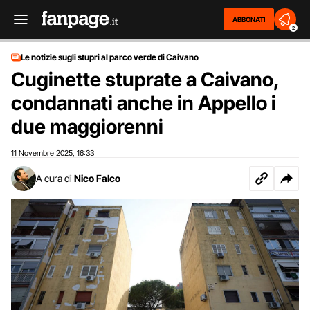
ABBONATI
2
Le notizie sugli stupri al parco verde di Caivano
Cuginette stuprate a Caivano,
condannati anche in Appello i
due maggiorenni
11 Novembre 2025
16:33
,
A cura di
Nico Falco