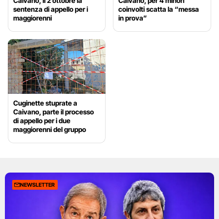
Caivano, il 2 ottobre la
Caivano, per 4 minori
sentenza di appello per i
coinvolti scatta la “messa
maggiorenni
in prova”
Cuginette stuprate a
Caivano, parte il processo
di appello per i due
maggiorenni del gruppo
NEWSLETTER