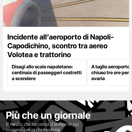
Incidente all’aeroporto di Napoli-
Capodichino, scontro tra aereo
Volotea e trattorino
Disagi allo scalo napoletano:
A luglio aeroporto 
centinaia di passeggeri costretti
chiuso tre ore per 
a scendere
avaria
Più che un giornale
Il media che racconta il tempo in cui
viviamo con occhi moderni