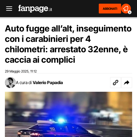
ABBONATI
2
Auto fugge all’alt, inseguimento
con i carabinieri per 4
chilometri: arrestato 32enne, è
caccia ai complici
29 Maggio 2025
11:12
,
A cura di
Valerio Papadia