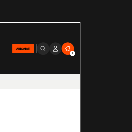
ABBONATI
2