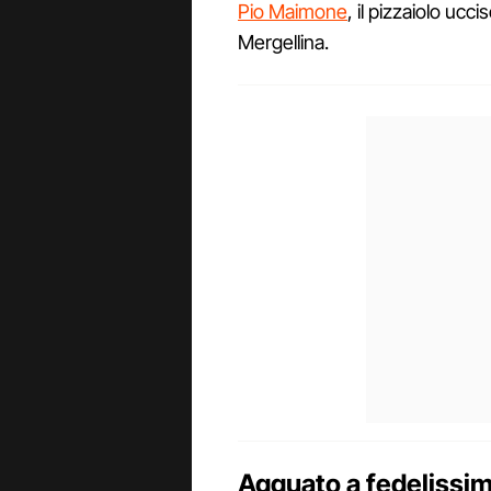
Pio Maimone
, il pizzaiolo ucc
Mergellina.
Agguato a fedelissim