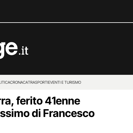
ITICA
CRONACA
TRASPORTI
EVENTI E TURISMO
ra, ferito 41enne
lissimo di Francesco