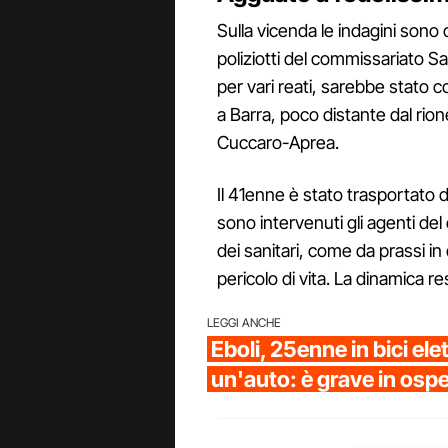
Sulla vicenda le indagini sono
poliziotti del commissariato S
per vari reati, sarebbe stato c
a Barra, poco distante dal rion
Cuccaro-Aprea.
Il 41enne è stato trasportato 
sono intervenuti gli agenti del
dei sanitari, come da prassi in 
pericolo di vita. La dinamica r
LEGGI ANCHE
Eboli, 25enne in bici ele
un'auto: è grave in osp