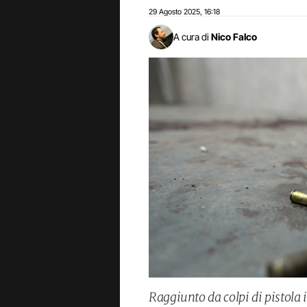
29 Agosto 2025
16:18
,
A cura di
Nico Falco
Raggiunto da colpi di pistola 