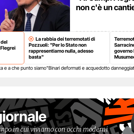
non c'è un canti
La rabbia dei terremotati di
Terremot
 del
Pozzuoli: "Per lo Stato non
Sarracino
Flegrei
rappresentiamo nulla, adesso
governo 
basta"
Musumec
lerta e a che punto siamo
"Binari deformati e acquedotto danneggiat
giornale
tempo in cui viviamo con occhi moderni