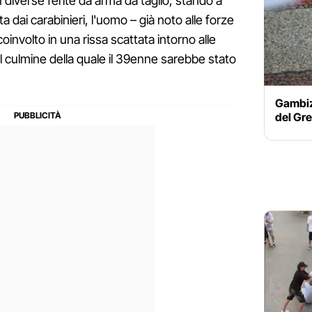
diverse ferite da arma da taglio; stando a
 dai carabinieri, l'uomo – già noto alle forze
oinvolto in una rissa scattata intorno alle
al culmine della quale il 39enne sarebbe stato
Gambiz
del Gre