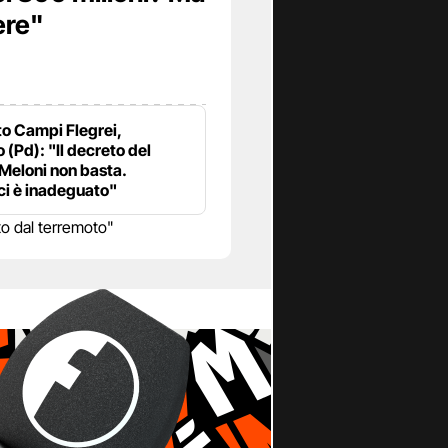
ere"
o Campi Flegrei,
 (Pd): "Il decreto del
Meloni non basta.
i è inadeguato"
o dal terremoto"