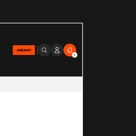
ABBONATI
2