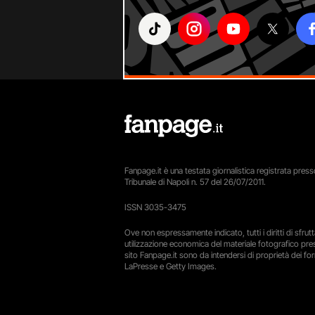
Fanpage.it è una testata giornalistica registrata presso
Tribunale di Napoli n. 57 del 26/07/2011.
ISSN 3035-3475
Ove non espressamente indicato, tutti i diritti di sfru
utilizzazione economica del materiale fotografico pre
sito Fanpage.it sono da intendersi di proprietà dei forn
LaPresse e Getty Images.