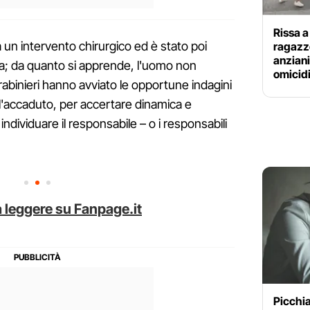
Rissa 
 un intervento chirurgico ed è stato poi
ragazzo
anziani
ta; da quanto si apprende, l'uomo non
omicid
carabinieri hanno avviato le opportune indagini
 l'accaduto, per accertare dinamica e
individuare il responsabile – o i responsabili
 leggere su Fanpage.it
Picchia