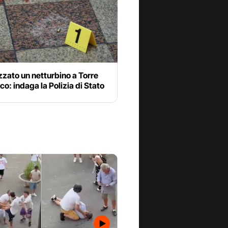
zato un netturbino a Torre
co: indaga la Polizia di Stato