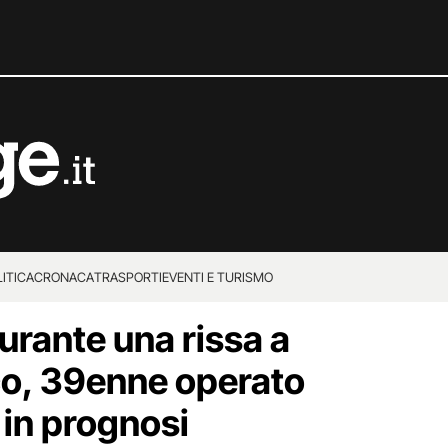
ITICA
CRONACA
TRASPORTI
EVENTI E TURISMO
urante una rissa a
co, 39enne operato
 in prognosi