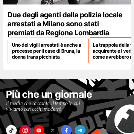
Due degli agenti della polizia locale
arrestati a Milano sono stati
premiati da Regione Lombardia
Uno dei vigili arrestati è anche a
La trappola della f
processo per il caso di Bruna, la
acquirente e i verbal
donna trans picchiata
come avrebbero agi
Più che un giornale
Il media che racconta il tempo in cui
viviamo con occhi moderni