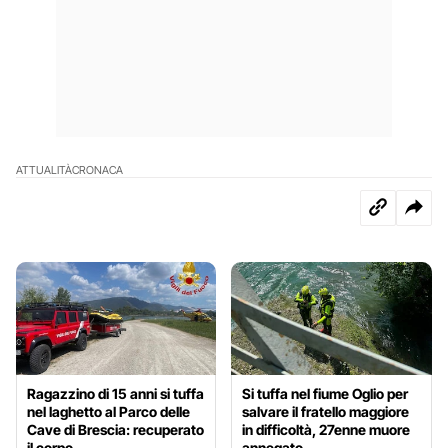
ATTUALITÀ
CRONACA
Ragazzino di 15 anni si tuffa
Si tuffa nel fiume Oglio per
nel laghetto al Parco delle
salvare il fratello maggiore
Cave di Brescia: recuperato
in difficoltà, 27enne muore
il corpo
annegato