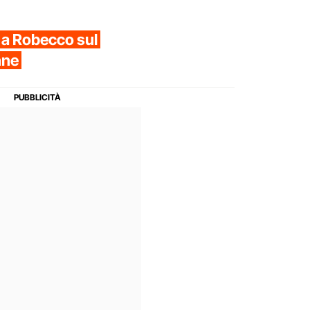
 a Robecco sul
nne