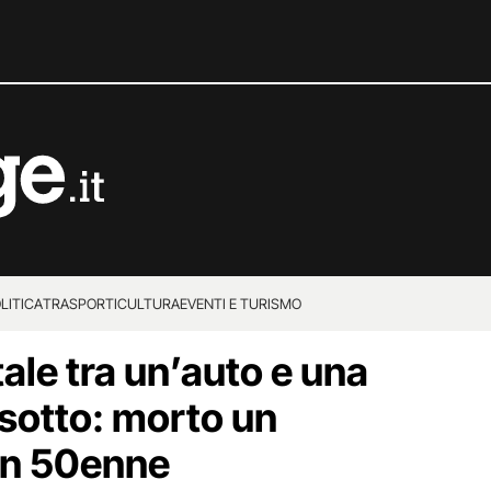
LITICA
TRASPORTI
CULTURA
EVENTI E TURISMO
ale tra un’auto e una
sotto: morto un
un 50enne