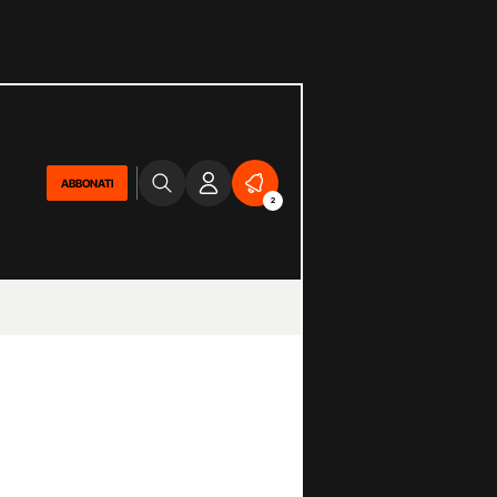
ABBONATI
2