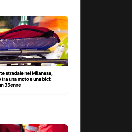
te stradale nel Milanese,
 tra una moto e una bici:
un 35enne