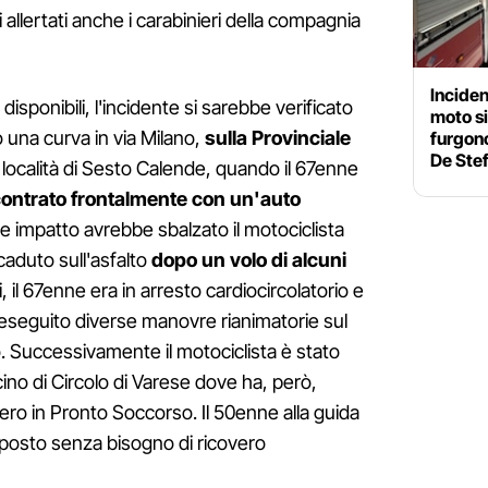
 allertati anche i carabinieri della compagnia
Inciden
isponibili, l'incidente si sarebbe verificato
moto si
o una curva in via Milano,
sulla Provinciale
furgonc
De Ste
, località di Sesto Calende, quando il 67enne
ontrato frontalmente con un'auto
orte impatto avrebbe sbalzato il motociclista
caduto sull'asfalto
dopo un volo di alcuni
ri, il 67enne era in arresto cardiocircolatorio e
 eseguito diverse manovre rianimatorie sul
o. Successivamente il motociclista è stato
cino di Circolo di Varese dove ha, però,
vero in Pronto Soccorso. Il 50enne alla guida
 posto senza bisogno di ricovero