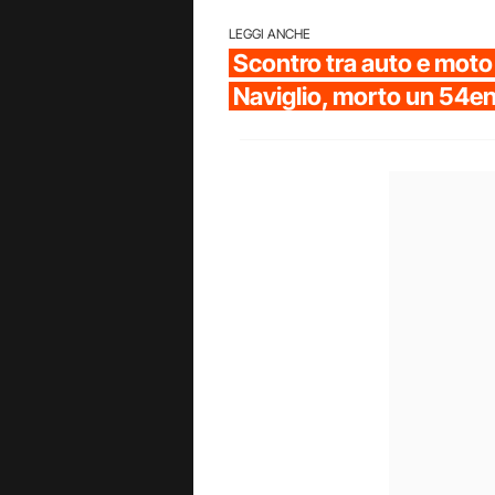
LEGGI ANCHE
Scontro tra auto e moto
Naviglio, morto un 54e