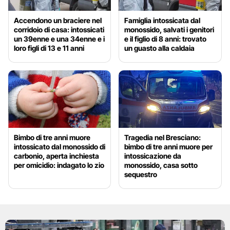
Accendono un braciere nel
Famiglia intossicata dal
corridoio di casa: intossicati
monossido, salvati i genitori
un 39enne e una 34enne e i
e il figlio di 8 anni: trovato
loro figli di 13 e 11 anni
un guasto alla caldaia
Bimbo di tre anni muore
Tragedia nel Bresciano:
intossicato dal monossido di
bimbo di tre anni muore per
carbonio, aperta inchiesta
intossicazione da
per omicidio: indagato lo zio
monossido, casa sotto
sequestro