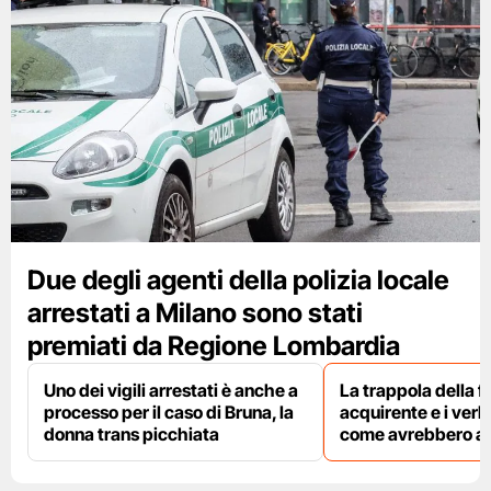
Due degli agenti della polizia locale
arrestati a Milano sono stati
premiati da Regione Lombardia
Uno dei vigili arrestati è anche a
La trappola della f
processo per il caso di Bruna, la
acquirente e i verbal
donna trans picchiata
come avrebbero agi