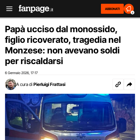
ABBONATI
2
Papà ucciso dal monossido,
figlio ricoverato, tragedia nel
Monzese: non avevano soldi
per riscaldarsi
6 Gennaio 2026
17:17
,
A cura di
Pierluigi Frattasi