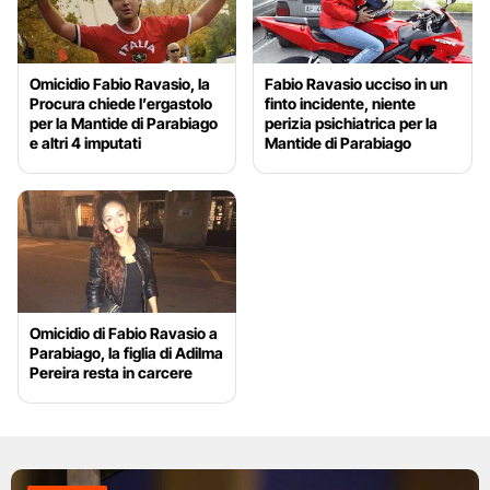
Omicidio Fabio Ravasio, la
Fabio Ravasio ucciso in un
Procura chiede l’ergastolo
finto incidente, niente
per la Mantide di Parabiago
perizia psichiatrica per la
e altri 4 imputati
Mantide di Parabiago
Omicidio di Fabio Ravasio a
Parabiago, la figlia di Adilma
Pereira resta in carcere