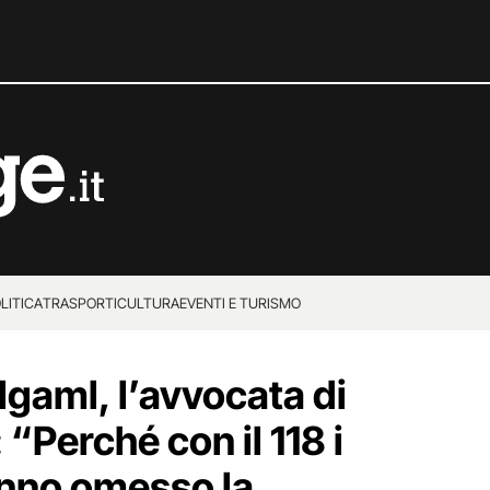
LITICA
TRASPORTI
CULTURA
EVENTI E TURISMO
gaml, l’avvocata di
 “Perché con il 118 i
anno omesso la