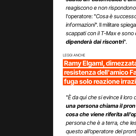
reagiscono e non rispondono
l'operatore: "
Cosa è successo
informazioni
". Il militare spiega
scappati con il T-Max e sono 
dipenderà dai riscontri
".
LEGGI ANCHE
Ramy Elgaml, dimezzata
resistenza dell'amico F
fuga solo reazione irraz
"
È da qui che si evince il loro 
una persona chiama il pron
cosa che viene riferita all’
persona che è a terra, che le
questo all’operatore del pron