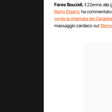
Fares Bouzidi
, il 22enne alla
Ramy Elgaml
, ha commentato
sente la chiamata dei Carabinie
massaggio cardiaco sul
19enn