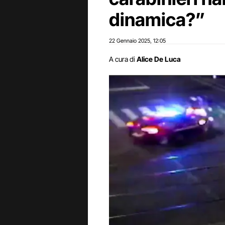
dinamica?”
22 Gennaio 2025
12:05
,
A cura di
Alice De Luca