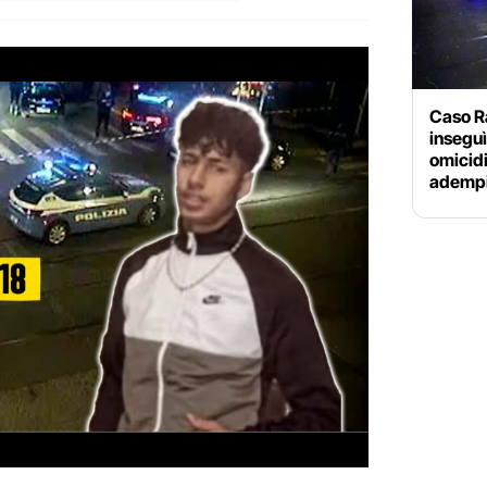
Caso Ra
inseguì
omicidi
adempi