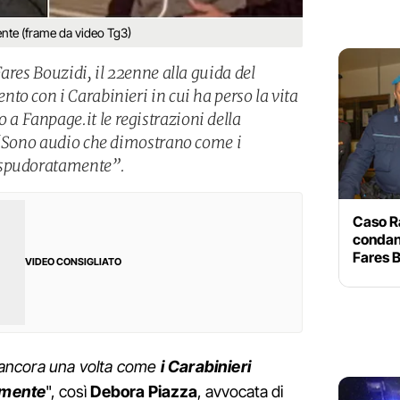
ente (frame da video Tg3)
ares Bouzidi, il 22enne alla guida del
to con i Carabinieri in cui ha perso la vita
 Fanpage.it le registrazioni della
 “Sono audio che dimostrano come i
 spudoratamente”.
Caso R
condann
Fares 
VIDEO CONSIGLIATO
ancora una volta come
i Carabinieri
amente
", così
Debora Piazza
, avvocata di