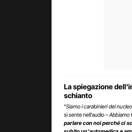
La spiegazione dell'i
schianto
"
Siamo i carabinieri del nucle
si sente nell'audio –
Abbiamo f
parlare con noi perché ci s
subito un'automedica e a