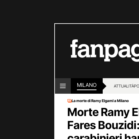
MILANO
ATTUALITÀ
PO
La morte di Ramy Elgaml a Milano
Morte Ramy El
Fares Bouzidi:
carabinieri h