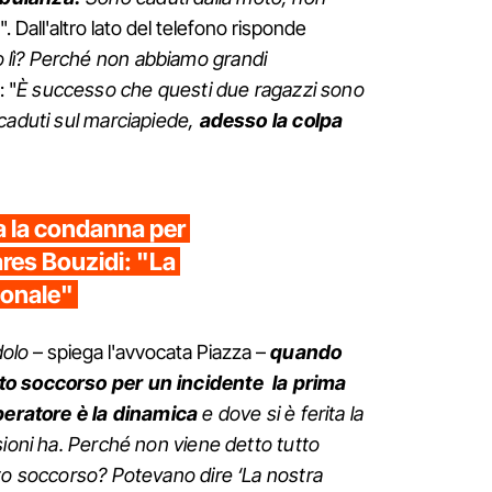
". Dall'altro lato del telefono risponde
 lì? Perché non abbiamo grandi
: "
È
successo che questi due ragazzi sono
caduti sul marciapiede,
adesso la colpa
 la condanna per
ares Bouzidi: "La
ionale"
dolo
– spiega l'avvocata Piazza –
quando
to soccorso per un incidente la prima
operatore è la dinamica
e dove si è ferita la
sioni ha. Perché non viene detto tutto
to soccorso? Potevano dire ‘La nostra