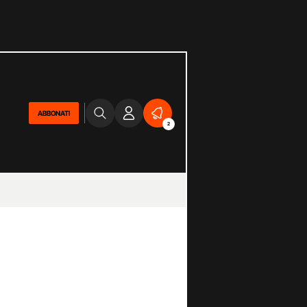
ABBONATI
2