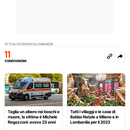
ATTUALITÀ
CRONACA
LOMBARDIA
11
CONDIVISIONI
Taglia un albero nei boschi e
Tutti i villaggi e le case di
muore, la vittima è Michele
Babbo Natale a Milano e in
Regazzoni: aveva 23 anni
Lombardia per il 2023