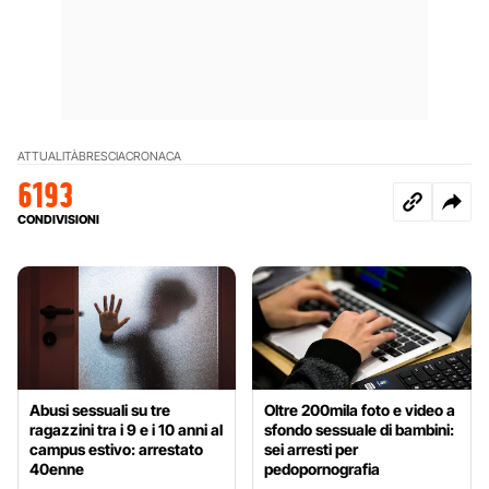
ATTUALITÀ
BRESCIA
CRONACA
6193
CONDIVISIONI
Abusi sessuali su tre
Oltre 200mila foto e video a
ragazzini tra i 9 e i 10 anni al
sfondo sessuale di bambini:
campus estivo: arrestato
sei arresti per
40enne
pedopornografia