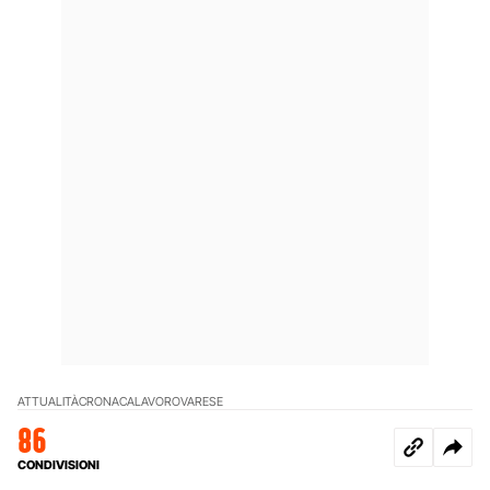
ATTUALITÀ
CRONACA
LAVORO
VARESE
86
CONDIVISIONI