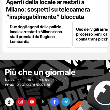
Agenti della locale arrestati a
Milano: sospetti su telecamera
“inspiegabilmente” bloccata
Due degli agenti della polizia
Uno dei vigili arres
locale arrestati a Milano sono
processo per il cas
stati premiati da Regione
donna trans picchi
Lombardia
Più che un giornale
Il media che racconta il tempo in cui
viviamo con occhi moderni