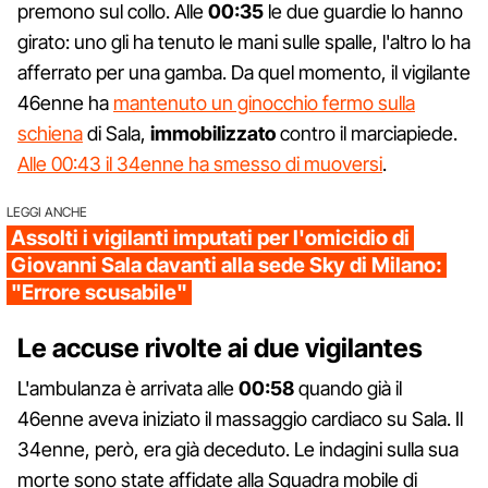
premono sul collo. Alle
00:35
le due guardie lo hanno
girato: uno gli ha tenuto le mani sulle spalle, l'altro lo ha
afferrato per una gamba. Da quel momento, il vigilante
46enne ha
mantenuto un ginocchio fermo sulla
schiena
di Sala,
immobilizzato
contro il marciapiede.
Alle 00:43 il 34enne ha smesso di muoversi
.
LEGGI ANCHE
Assolti i vigilanti imputati per l'omicidio di
Giovanni Sala davanti alla sede Sky di Milano:
"Errore scusabile"
Le accuse rivolte ai due vigilantes
L'ambulanza è arrivata alle
00:58
quando già il
46enne aveva iniziato il massaggio cardiaco su Sala. Il
34enne, però, era già deceduto. Le indagini sulla sua
morte sono state affidate alla Squadra mobile di