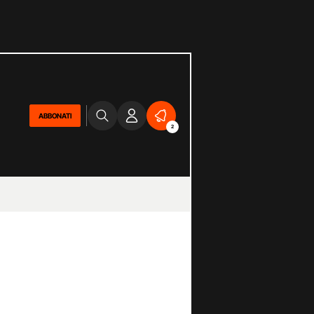
ABBONATI
2