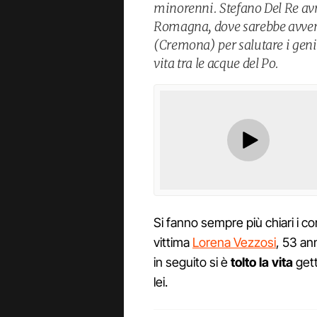
minorenni. Stefano Del Re av
Romagna, dove sarebbe avven
(Cremona) per salutare i geni
vita tra le acque del Po.
Si fanno sempre più chiari i c
vittima
Lorena Vezzosi
, 53 an
in seguito si è
tolto la vita
gett
lei.