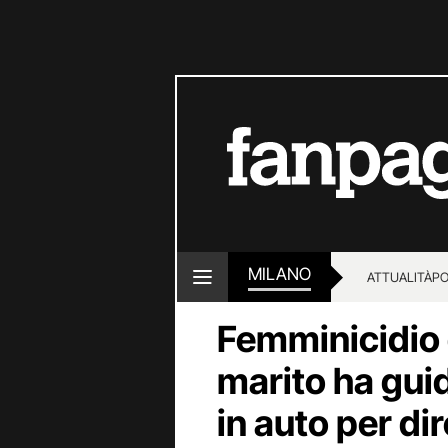
MILANO
ATTUALITÀ
PO
Femminicidio d
marito ha guid
in auto per dir