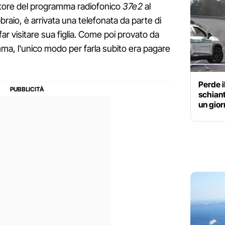
tore del programma radiofonico
37e2
al
braio, è arrivata una telefonata da parte di
ar visitare sua figlia. Come poi provato da
mma, l'unico modo per farla subito era pagare
Perde i
schian
un gior