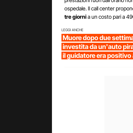
prestazioni fuori dall'orario 
ospedale. Il call center propon
tre giorni
a un costo pari a 490
LEGGI ANCHE
Muore dopo due settim
investita da un'auto pir
il guidatore era positivo