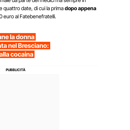
normale da parte dei medici ma sempre in
e quattro date, di cui la prima
dopo appena
 euro al Fatebenefratelli.
ane la donna
ata nel Bresciano:
 alla cocaina