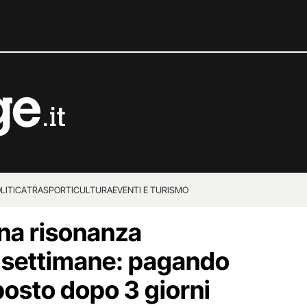
LITICA
TRASPORTI
CULTURA
EVENTI E TURISMO
 una risonanza
 settimane: pagando
posto dopo 3 giorni