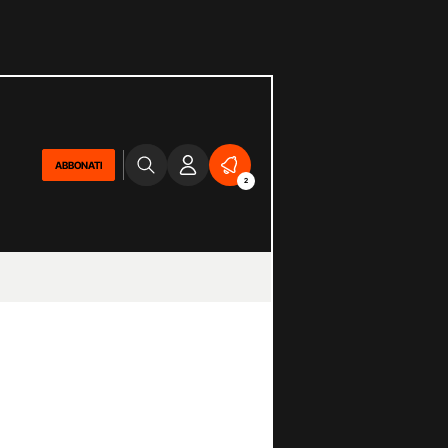
ABBONATI
2