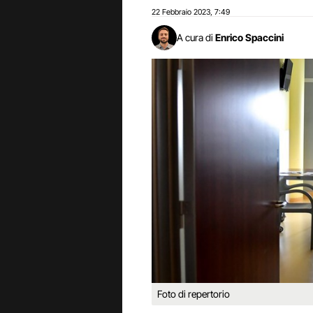
22 Febbraio 2023
7:49
,
A cura di
Enrico Spaccini
Foto di repertorio