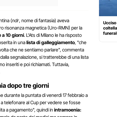
ntina (
ndr
, nome di fantasia) aveva
Ucciso 
ro risonanza magnetica (Uro-RMN) per la
coltell
funera
 a 10 giorni
. L'Ats di Milano le ha risposto
nserita in una
lista di galleggiamento
, "che
a volta che ne sentiamo parlare", commenta
lla segnalazione, si tratterebbe di una lista
o inseriti e poi richiamati. Tuttavia,
.
ia dopo tre giorni
ne durante la puntata di venerdì 17 febbraio a
o a telefonare al Cup per vedere se fosse
sita a pagamento", quindi in
intramoenia: