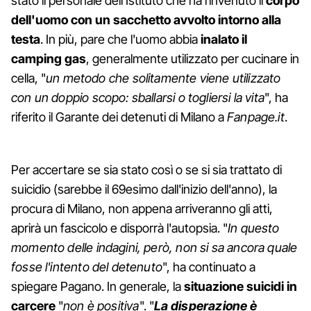
stato il personale dell'Istituto che ha rinvenuto il
corpo
dell'uomo con un sacchetto avvolto intorno alla
testa
. In più, pare che l'uomo abbia
inalato il
camping gas
, generalmente utilizzato per cucinare in
cella, "
un metodo che solitamente viene utilizzato
con un doppio scopo: sballarsi o togliersi la vita
", ha
riferito il Garante dei detenuti di Milano a
Fanpage.it
.
Per accertare se sia stato così o se si sia trattato di
suicidio (sarebbe il 69esimo dall'inizio dell'anno), la
procura di Milano, non appena arriveranno gli atti,
aprirà un fascicolo e disporrà l'autopsia. "
In questo
momento delle indagini, però, non si sa ancora quale
fosse l'intento del detenuto
", ha continuato a
spiegare Pagano. In generale, la
situazione suicidi in
carcere
"
non è positiva
". "
La disperazione è