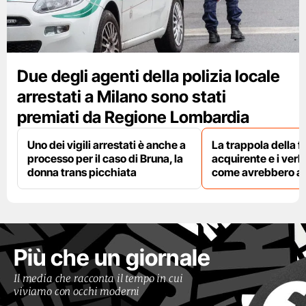
Due degli agenti della polizia locale
arrestati a Milano sono stati
premiati da Regione Lombardia
Uno dei vigili arrestati è anche a
La trappola della f
processo per il caso di Bruna, la
acquirente e i verbal
donna trans picchiata
come avrebbero agi
Più che un giornale
Il media che racconta il tempo in cui
viviamo con occhi moderni